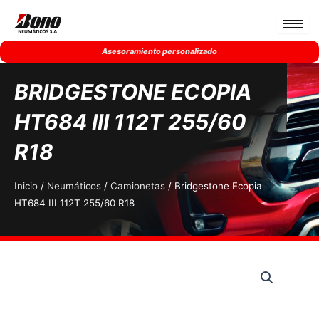
Ir
al
contenido
Asesoramiento personalizado
BRIDGESTONE ECOPIA
HT684 III 112T 255/60
R18
Inicio
/
Neumáticos
/
Camionetas
/ Bridgestone Ecopia
HT684 III 112T 255/60 R18