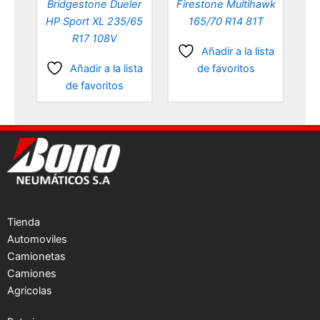
Bridgestone Dueler
Firestone Multihawk
HP Sport XL 235/65
165/70 R14 81T
R17 108V
Añadir a la lista
Añadir a la lista
de favoritos
de favoritos
Tienda
Automoviles
Camionetas
Camiones
Agricolas