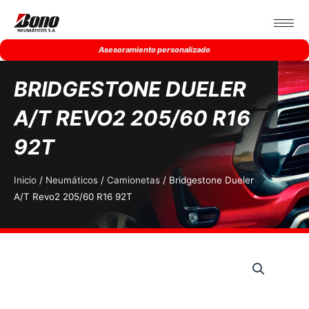
Ir
al
contenido
Asesoramiento personalizado
BRIDGESTONE DUELER
A/T REVO2 205/60 R16
92T
Inicio
/
Neumáticos
/
Camionetas
/ Bridgestone Dueler
A/T Revo2 205/60 R16 92T