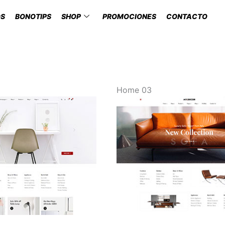
OS
BONOTIPS
SHOP
PROMOCIONES
CONTACTO
Home 03