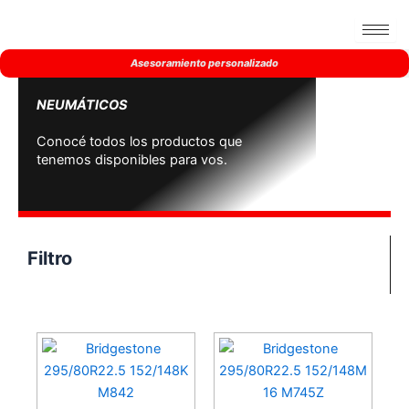
Ir
al
contenido
Asesoramiento personalizado
NEUMÁTICOS
Conocé todos los productos que
tenemos disponibles para vos.
Filtro
En stock
En oferta
(0)