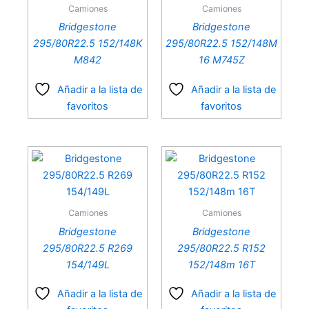
Camiones
Camiones
Bridgestone
Bridgestone
295/80R22.5 152/148K
295/80R22.5 152/148M
Categorías del producto
M842
16 M745Z
Agrícolas
(26)
Añadir a la lista de
Añadir a la lista de
Automóvil
(28)
favoritos
favoritos
Camiones
(18)
Camionetas
(25)
Product brands
Bracco
(0)
Camiones
Camiones
Bridgestone
(49)
Bridgestone
Bridgestone
Firestone
(38)
295/80R22.5 R269
295/80R22.5 R152
154/149L
152/148m 16T
Moura
(1)
Añadir a la lista de
Añadir a la lista de
Ancho del producto