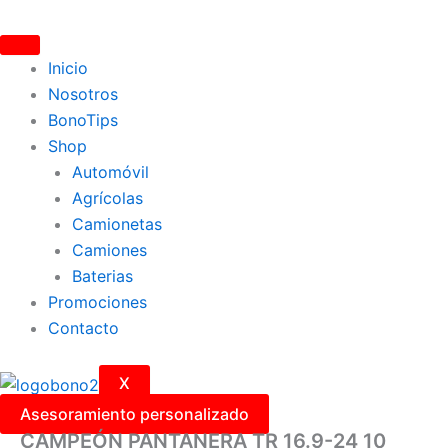
Ir
al
contenido
Inicio
Nosotros
BonoTips
Shop
Automóvil
Agrícolas
Camionetas
Camiones
Baterias
Promociones
Contacto
X
Asesoramiento personalizado
CAMPEÓN PANTANERA TR 16.9-24 10