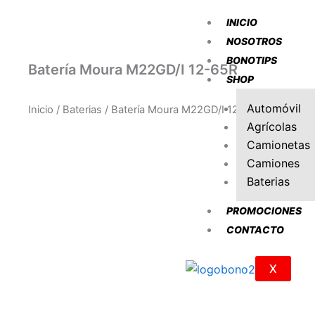
Ir
INICIO
al
NOSOTROS
contenido
BONOTIPS
Batería Moura M22GD/I 12-65R
SHOP
Automóvil
Inicio
/
Baterias
/ Batería Moura M22GD/I 12-65R
Agrícolas
Camionetas
Camiones
Baterias
PROMOCIONES
CONTACTO
X